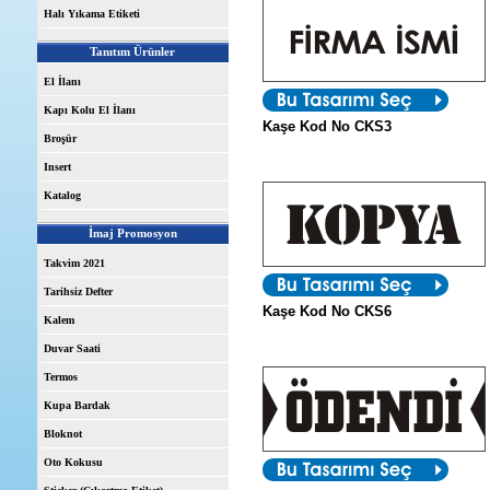
Halı Yıkama Etiketi
Tanıtım Ürünler
El İlanı
Kapı Kolu El İlanı
Kaşe Kod No CKS3
Broşür
Insert
Katalog
İmaj Promosyon
Takvim 2021
Tarihsiz Defter
Kaşe Kod No CKS6
Kalem
Duvar Saati
Termos
Kupa Bardak
Bloknot
Oto Kokusu