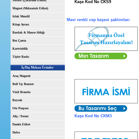
Sticker (Çıkartma Etiket)
Kaşe Kod No CKS9
Magnet (Mıknatıslı Etiket)
Islak Mendil
Mavi renkli cep kaşesi şablonları
Kitap Ayracı
Bardak & Mause Altlığı
Bez Çanta
Kartvizitlik
Tişört Baskı
I
İç/Dış Mekan Ürünler
Araç Magneti
Roll Up Banner
Vinil Branda
Bayrak
Oto Paspası
Kaşe Kod No CKM3
Afiş / Poster
Damla Etiket
Duba